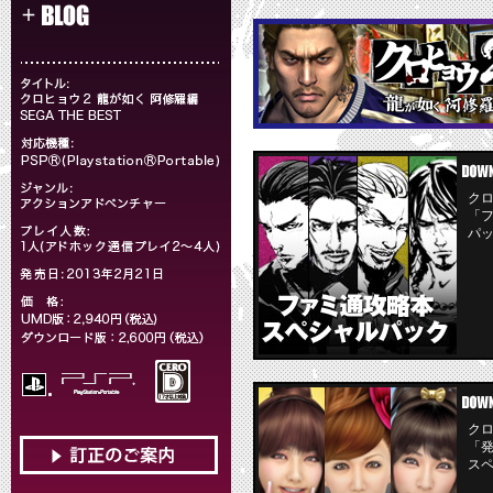
ク
「
パ
ク
「
ス